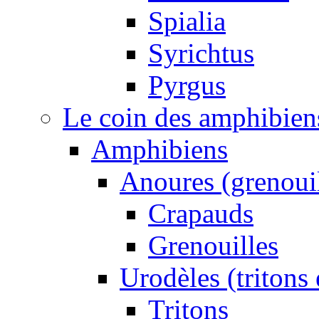
Spialia
Syrichtus
Pyrgus
Le coin des amphibiens 
Amphibiens
Anoures (grenouil
Crapauds
Grenouilles
Urodèles (tritons
Tritons