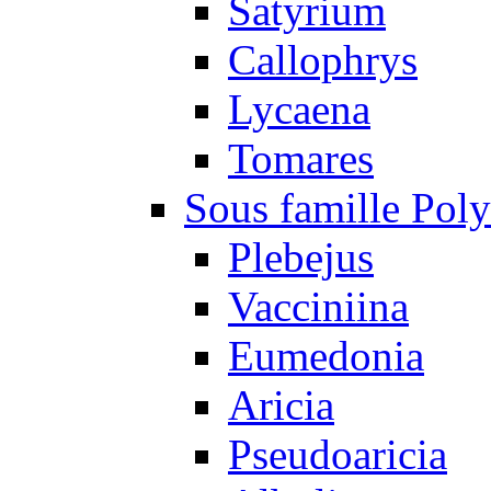
Satyrium
Callophrys
Lycaena
Tomares
Sous famille Pol
Plebejus
Vacciniina
Eumedonia
Aricia
Pseudoaricia