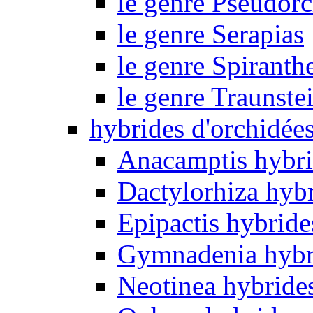
le genre Pseudorc
le genre Serapias
le genre Spiranth
le genre Traunste
hybrides d'orchidée
Anacamptis hybri
Dactylorhiza hyb
Epipactis hybride
Gymnadenia hybr
Neotinea hybride