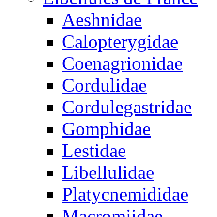
Aeshnidae
Calopterygidae
Coenagrionidae
Cordulidae
Cordulegastridae
Gomphidae
Lestidae
Libellulidae
Platycnemididae
Macromiidae