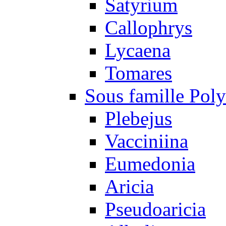
Satyrium
Callophrys
Lycaena
Tomares
Sous famille Pol
Plebejus
Vacciniina
Eumedonia
Aricia
Pseudoaricia