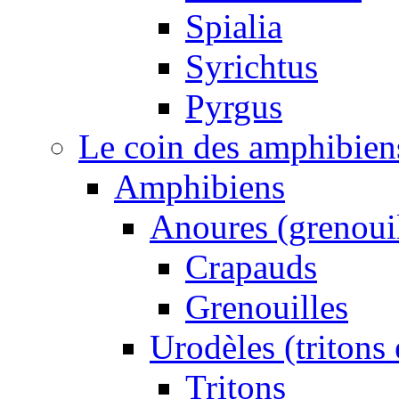
Spialia
Syrichtus
Pyrgus
Le coin des amphibiens 
Amphibiens
Anoures (grenouil
Crapauds
Grenouilles
Urodèles (tritons
Tritons