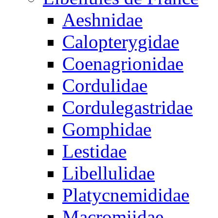
Aeshnidae
Calopterygidae
Coenagrionidae
Cordulidae
Cordulegastridae
Gomphidae
Lestidae
Libellulidae
Platycnemididae
Macromiidae