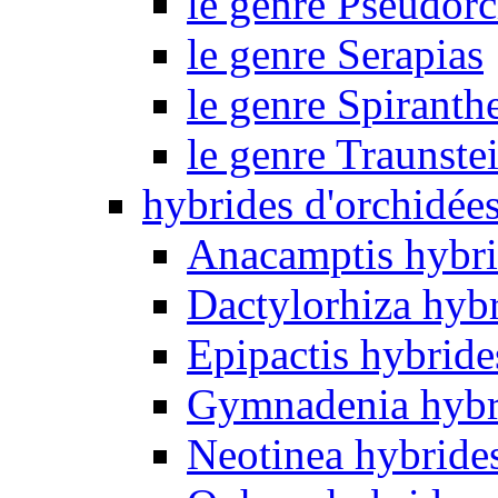
le genre Pseudorc
le genre Serapias
le genre Spiranth
le genre Traunste
hybrides d'orchidée
Anacamptis hybri
Dactylorhiza hyb
Epipactis hybride
Gymnadenia hybr
Neotinea hybride