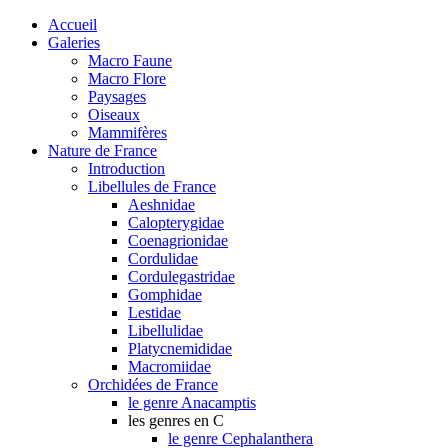
Accueil
Galeries
Macro Faune
Macro Flore
Paysages
Oiseaux
Mammifères
Nature de France
Introduction
Libellules de France
Aeshnidae
Calopterygidae
Coenagrionidae
Cordulidae
Cordulegastridae
Gomphidae
Lestidae
Libellulidae
Platycnemididae
Macromiidae
Orchidées de France
le genre Anacamptis
les genres en C
le genre Cephalanthera