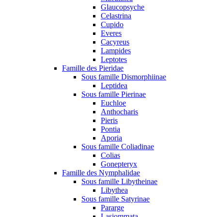
Glaucopsyche
Celastrina
Cupido
Everes
Cacyreus
Lampides
Leptotes
Famille des Pieridae
Sous famille Dismorphiinae
Leptidea
Sous famille Pierinae
Euchloe
Anthocharis
Pieris
Pontia
Aporia
Sous famille Coliadinae
Colias
Gonepteryx
Famille des Nymphalidae
Sous famille Libytheinae
Libythea
Sous famille Satyrinae
Pararge
Lasiommata