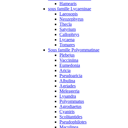
Hamearis
sous famille Lycaeninae
Laeosopis
Neozephyrus
Thecla
Satyrium
Callophrys
Lycaena
Tomares
Sous famille Polyommatinae
Plebejus
Vacciniina
Eumedonia
Aricia
Pseudoaricia
Albulina
Agriades
Meleageria
Lysandra
Polyommatus
Agrodiaetus
Cyaniris
Scolitantides
Pseudophilotes
Maculinea