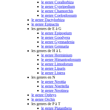
le genre Corallorhiza
le genre Cypripedium
le genre Chamorchis
le genre Coeloglossum
le genre Dactylorhiza
le genre Epipactis
les genres de E à G
le genre Epipogium
le genre Goodyera
le genre Gymnadenia
le genre Gennaria
les genres de H à L
le genre Herminium
le genre Himantoglossum
le genre Limodorum
le genre Liparis
le genre Listera
les genres en N
le genre Neottia
le genre Nigritella
le genre Neotinea
le genre Ophrys
le genre Orchis
les genres de P à T
le genre Platanthera