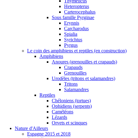
Thymelicus
Heteropterus
Carterocephalus
Sous famille Pyrginae
Erynnis
Carcharodus
Spialia
Syrichtus
Pyrgus
Le coin des amphibiens et reptiles (en construction)
Amphibiens
Anoures (grenouilles et crapauds)
Crapauds
Grenouilles
Urodèles (tritons et salamandres)
Tritons
Salamandres
Reptiles
Chéloniens (tortues)
Ophidiens (serpents)
Caméléons
Lézards
Orvets et scinques
Nature d'Ailleurs
Espagne 2015 et 2018