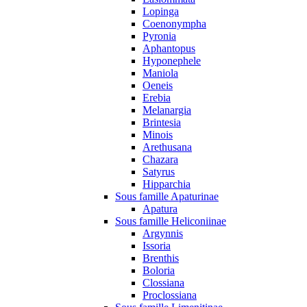
Lopinga
Coenonympha
Pyronia
Aphantopus
Hyponephele
Maniola
Oeneis
Erebia
Melanargia
Brintesia
Minois
Arethusana
Chazara
Satyrus
Hipparchia
Sous famille Apaturinae
Apatura
Sous famille Heliconiinae
Argynnis
Issoria
Brenthis
Boloria
Clossiana
Proclossiana