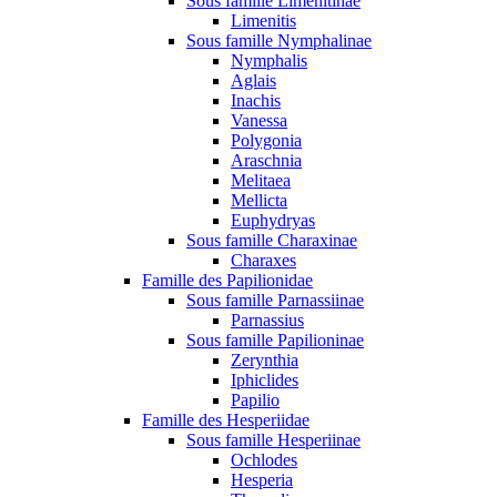
Sous famille Limenitinae
Limenitis
Sous famille Nymphalinae
Nymphalis
Aglais
Inachis
Vanessa
Polygonia
Araschnia
Melitaea
Mellicta
Euphydryas
Sous famille Charaxinae
Charaxes
Famille des Papilionidae
Sous famille Parnassiinae
Parnassius
Sous famille Papilioninae
Zerynthia
Iphiclides
Papilio
Famille des Hesperiidae
Sous famille Hesperiinae
Ochlodes
Hesperia