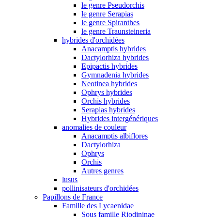
le genre Pseudorchis
le genre Serapias
le genre Spiranthes
le genre Traunsteineria
hybrides d'orchidées
Anacamptis hybrides
Dactylorhiza hybrides
Epipactis hybrides
Gymnadenia hybrides
Neotinea hybrides
Ophrys hybrides
Orchis hybrides
Serapias hybrides
Hybrides intergénériques
anomalies de couleur
Anacamptis albiflores
Dactylorhiza
Ophrys
Orchis
Autres genres
lusus
pollinisateurs d'orchidées
Papillons de France
Famille des Lycaenidae
Sous famille Riodininae