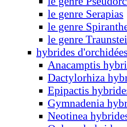
le genre Pseudorc
le genre Serapias
le genre Spiranth
le genre Traunste
hybrides d'orchidée
Anacamptis hybri
Dactylorhiza hyb
Epipactis hybride
Gymnadenia hybr
Neotinea hybride