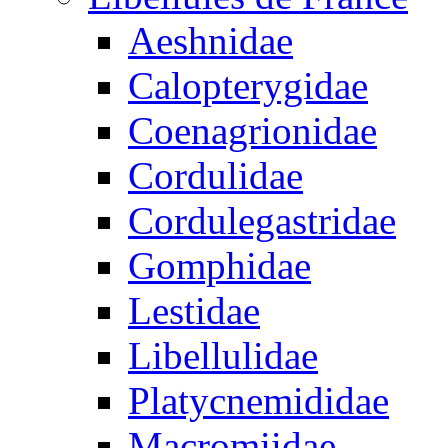
Aeshnidae
Calopterygidae
Coenagrionidae
Cordulidae
Cordulegastridae
Gomphidae
Lestidae
Libellulidae
Platycnemididae
Macromiidae