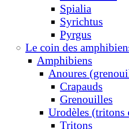
Spialia
Syrichtus
Pyrgus
Le coin des amphibiens 
Amphibiens
Anoures (grenouil
Crapauds
Grenouilles
Urodèles (tritons
Tritons