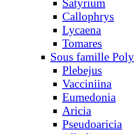
Satyrium
Callophrys
Lycaena
Tomares
Sous famille Pol
Plebejus
Vacciniina
Eumedonia
Aricia
Pseudoaricia