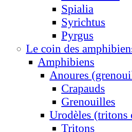
Spialia
Syrichtus
Pyrgus
Le coin des amphibiens 
Amphibiens
Anoures (grenouil
Crapauds
Grenouilles
Urodèles (tritons
Tritons