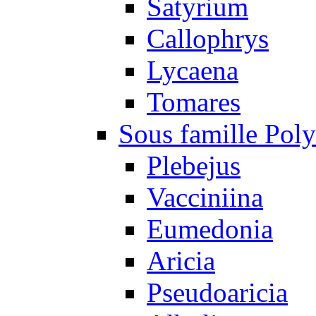
Satyrium
Callophrys
Lycaena
Tomares
Sous famille Pol
Plebejus
Vacciniina
Eumedonia
Aricia
Pseudoaricia