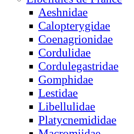
Aeshnidae
Calopterygidae
Coenagrionidae
Cordulidae
Cordulegastridae
Gomphidae
Lestidae
Libellulidae
Platycnemididae
Macromiidae