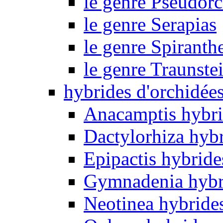
le genre Pseudorc
le genre Serapias
le genre Spiranth
le genre Traunste
hybrides d'orchidée
Anacamptis hybri
Dactylorhiza hyb
Epipactis hybride
Gymnadenia hybr
Neotinea hybride