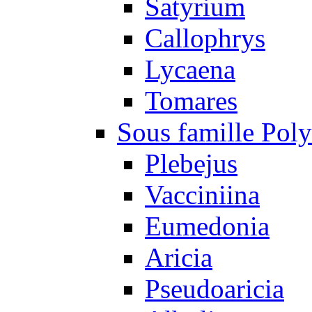
Satyrium
Callophrys
Lycaena
Tomares
Sous famille Pol
Plebejus
Vacciniina
Eumedonia
Aricia
Pseudoaricia