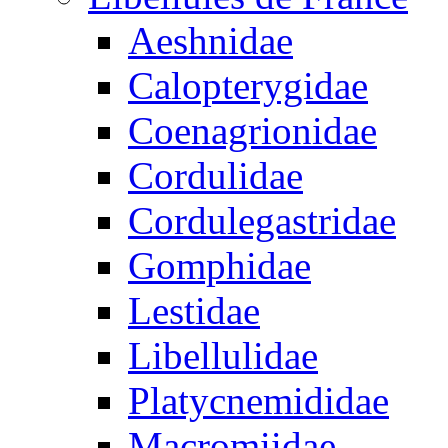
Aeshnidae
Calopterygidae
Coenagrionidae
Cordulidae
Cordulegastridae
Gomphidae
Lestidae
Libellulidae
Platycnemididae
Macromiidae