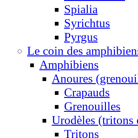
Spialia
Syrichtus
Pyrgus
Le coin des amphibiens 
Amphibiens
Anoures (grenouil
Crapauds
Grenouilles
Urodèles (tritons
Tritons