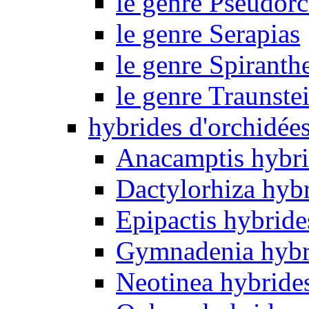
le genre Pseudorc
le genre Serapias
le genre Spiranth
le genre Traunste
hybrides d'orchidée
Anacamptis hybri
Dactylorhiza hyb
Epipactis hybride
Gymnadenia hybr
Neotinea hybride