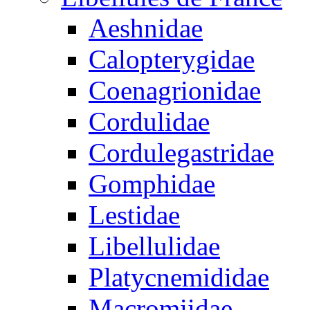
Aeshnidae
Calopterygidae
Coenagrionidae
Cordulidae
Cordulegastridae
Gomphidae
Lestidae
Libellulidae
Platycnemididae
Macromiidae