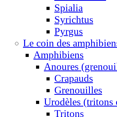
Spialia
Syrichtus
Pyrgus
Le coin des amphibiens 
Amphibiens
Anoures (grenouil
Crapauds
Grenouilles
Urodèles (tritons
Tritons