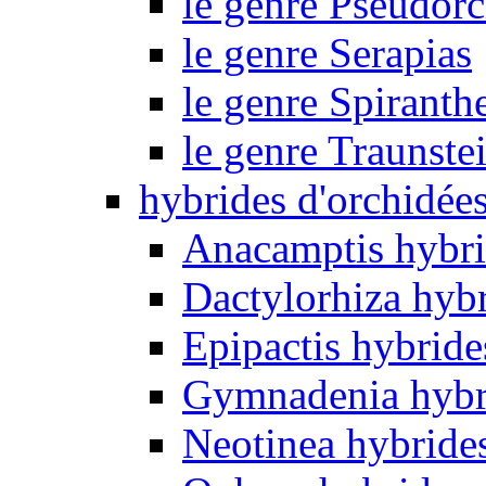
le genre Pseudorc
le genre Serapias
le genre Spiranth
le genre Traunste
hybrides d'orchidée
Anacamptis hybri
Dactylorhiza hyb
Epipactis hybride
Gymnadenia hybr
Neotinea hybride