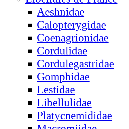
Aeshnidae
Calopterygidae
Coenagrionidae
Cordulidae
Cordulegastridae
Gomphidae
Lestidae
Libellulidae
Platycnemididae
Macromiidae