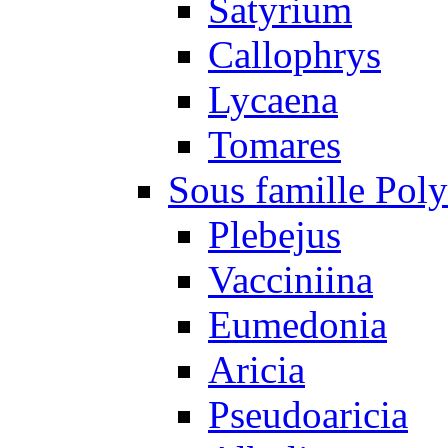
Satyrium
Callophrys
Lycaena
Tomares
Sous famille Pol
Plebejus
Vacciniina
Eumedonia
Aricia
Pseudoaricia