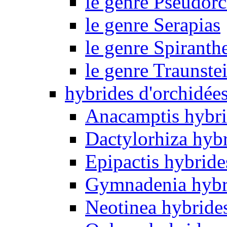
le genre Pseudorc
le genre Serapias
le genre Spiranth
le genre Traunste
hybrides d'orchidée
Anacamptis hybri
Dactylorhiza hyb
Epipactis hybride
Gymnadenia hybr
Neotinea hybride