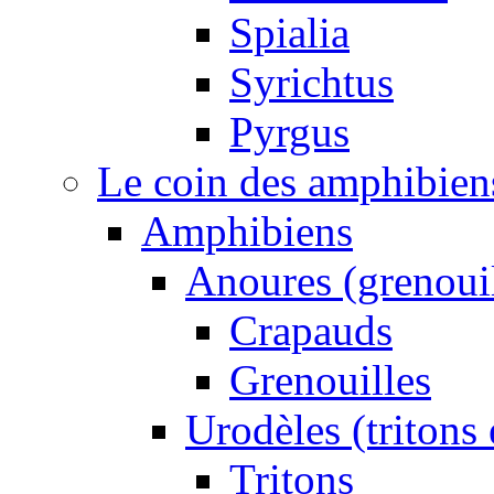
Spialia
Syrichtus
Pyrgus
Le coin des amphibiens 
Amphibiens
Anoures (grenouil
Crapauds
Grenouilles
Urodèles (tritons
Tritons