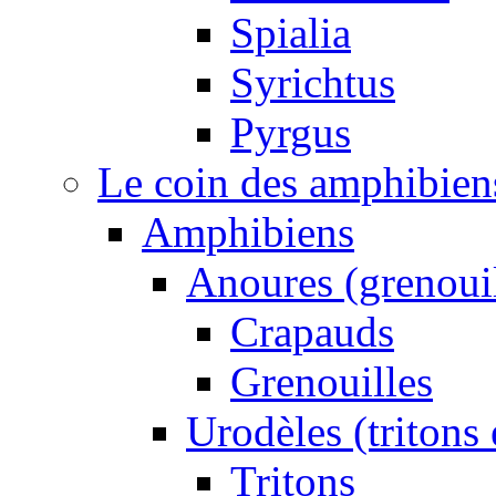
Spialia
Syrichtus
Pyrgus
Le coin des amphibiens 
Amphibiens
Anoures (grenouil
Crapauds
Grenouilles
Urodèles (tritons
Tritons