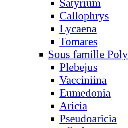
Satyrium
Callophrys
Lycaena
Tomares
Sous famille Pol
Plebejus
Vacciniina
Eumedonia
Aricia
Pseudoaricia