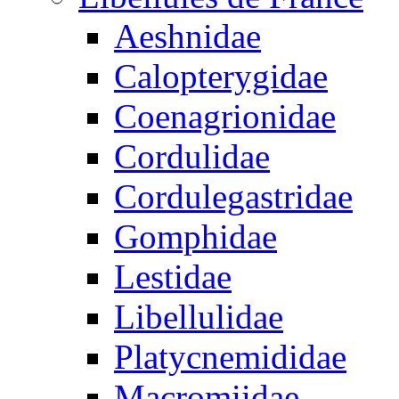
Aeshnidae
Calopterygidae
Coenagrionidae
Cordulidae
Cordulegastridae
Gomphidae
Lestidae
Libellulidae
Platycnemididae
Macromiidae