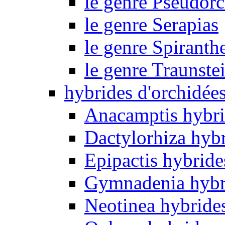
le genre Pseudorc
le genre Serapias
le genre Spiranth
le genre Traunste
hybrides d'orchidée
Anacamptis hybri
Dactylorhiza hyb
Epipactis hybride
Gymnadenia hybr
Neotinea hybride