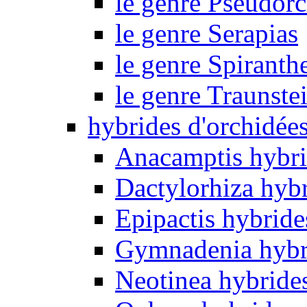
le genre Pseudorc
le genre Serapias
le genre Spiranth
le genre Traunste
hybrides d'orchidée
Anacamptis hybri
Dactylorhiza hyb
Epipactis hybride
Gymnadenia hybr
Neotinea hybride