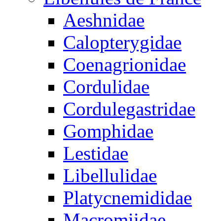
Aeshnidae
Calopterygidae
Coenagrionidae
Cordulidae
Cordulegastridae
Gomphidae
Lestidae
Libellulidae
Platycnemididae
Macromiidae