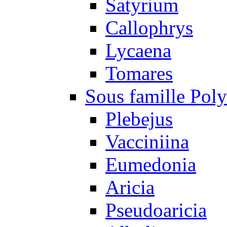
Satyrium
Callophrys
Lycaena
Tomares
Sous famille Pol
Plebejus
Vacciniina
Eumedonia
Aricia
Pseudoaricia