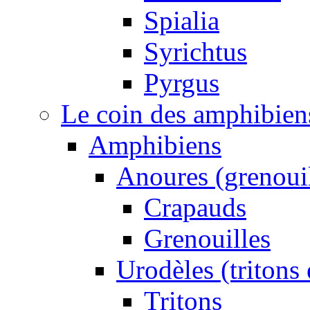
Spialia
Syrichtus
Pyrgus
Le coin des amphibiens 
Amphibiens
Anoures (grenouil
Crapauds
Grenouilles
Urodèles (tritons
Tritons