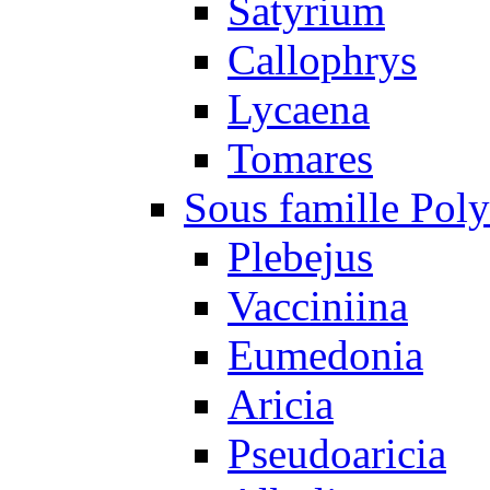
Satyrium
Callophrys
Lycaena
Tomares
Sous famille Pol
Plebejus
Vacciniina
Eumedonia
Aricia
Pseudoaricia