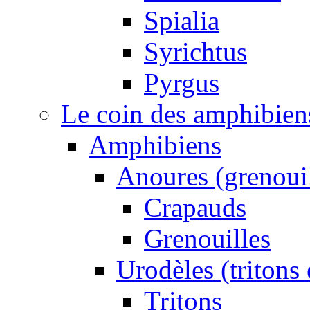
Spialia
Syrichtus
Pyrgus
Le coin des amphibiens 
Amphibiens
Anoures (grenouil
Crapauds
Grenouilles
Urodèles (tritons
Tritons