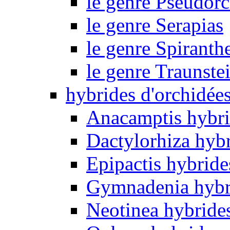
le genre Pseudorc
le genre Serapias
le genre Spiranth
le genre Traunste
hybrides d'orchidée
Anacamptis hybri
Dactylorhiza hyb
Epipactis hybride
Gymnadenia hybr
Neotinea hybride