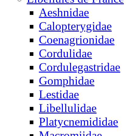
Aeshnidae
Calopterygidae
Coenagrionidae
Cordulidae
Cordulegastridae
Gomphidae
Lestidae
Libellulidae
Platycnemididae
Macromiidae